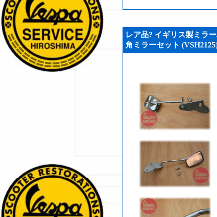
レア品? イギリス製ミラー
角ミラーセット (VSH2125