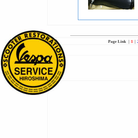
Page Link
｜
1
｜