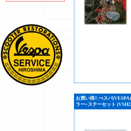
お買い得!! べスパ(VESPA)
ラー+ステーセット (VSH22