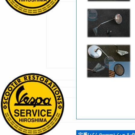
定番!バム(bumm) シェ