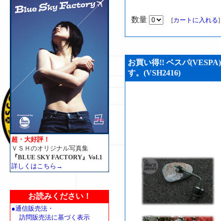
数量
[
カートに入れる
お買い得!! ベスパ(VESP
す。(VSH2416)
超・大好評！
ＶＳＨのオリジナル写真集
『BLUE SKY FACTORY』Vol.1
詳しくはこちら→
お読みください！
●通信販売法・
訪問販売法に基づく表示