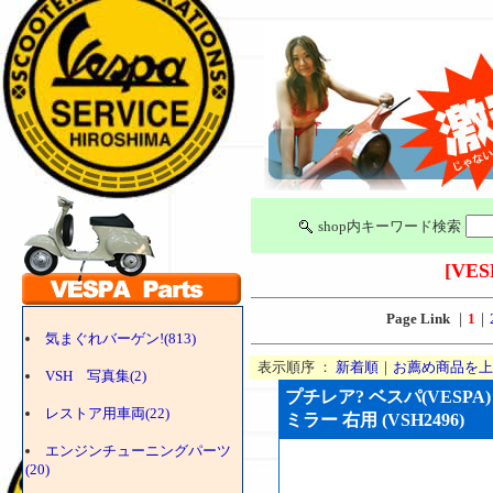
shop内キーワード検索
[VES
Page Link
｜
1
｜
気まぐれバーゲン!(813)
表示順序 ：
新着順
｜
お薦め商品を上
VSH 写真集(2)
プチレア? ベスパ(VESP
レストア用車両(22)
ミラー 右用 (VSH2496)
エンジンチューニングパーツ
(20)