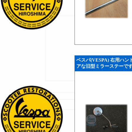
ベスパ(VESPA) 右用ハ
アな旧型ミラーステーです! (