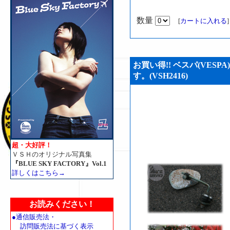
数量
[
カートに入れる
お買い得!! ベスパ(VESP
す。(VSH2416)
超・大好評！
ＶＳＨのオリジナル写真集
『BLUE SKY FACTORY』Vol.1
詳しくはこちら→
お読みください！
●通信販売法・
訪問販売法に基づく表示