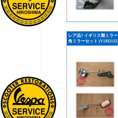
レア品? イギリス製ミラー
角ミラーセット (VSH2125