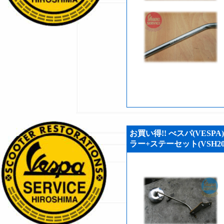
お買い得!! べスパ(VESPA)
ラー+ステーセット(VSH204