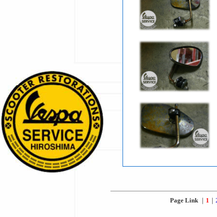
Page Link
｜
1
｜