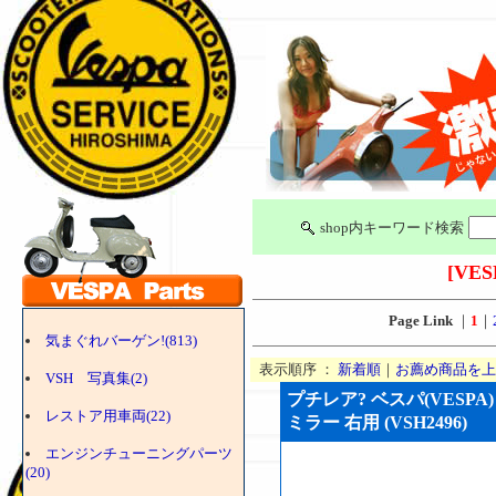
shop内キーワード検索
[VES
Page Link
｜
1
｜
気まぐれバーゲン!(813)
表示順序 ：
新着順
｜
お薦め商品を上
VSH 写真集(2)
プチレア? ベスパ(VESP
レストア用車両(22)
ミラー 右用 (VSH2496)
エンジンチューニングパーツ
(20)