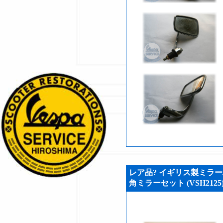
レア品? イギリス製ミラー
角ミラーセット (VSH2125