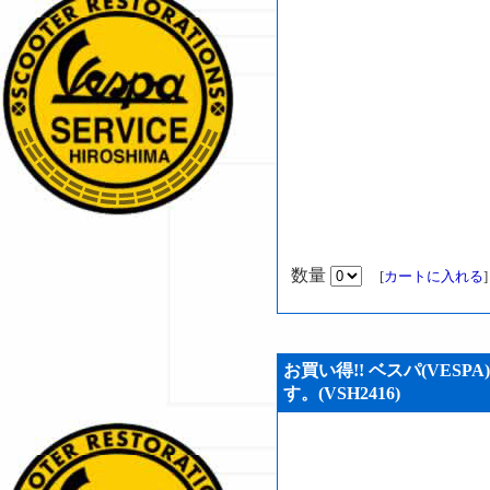
数量
[
カートに入れる
お買い得!! ベスパ(VESP
す。(VSH2416)