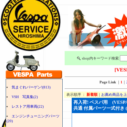
shop内キーワード検索
[VES
Page Link
｜
1
｜
気まぐれバーゲン!(813)
表示順序 ：
新着順
｜
お薦め商品を上
VSH 写真集(2)
再入荷! ベスパ用 (VES
レストア用車両(22)
共通 付属パーツ一式付き (VS
エンジンチューニングパーツ
(20)