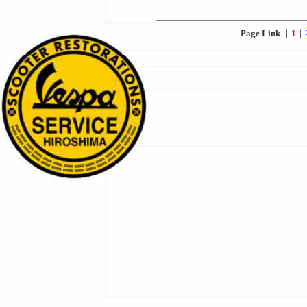
Page Link
｜
1
｜