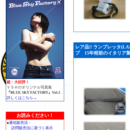
レア品!! ランブレッタ(L
プ 15年程前のイタリア製 (V
超・大好評！
ＶＳＨのオリジナル写真集
『BLUE SKY FACTORY』Vol.1
詳しくはこちら→
お読みください！
●通信販売法・
訪問販売法に基づく表示