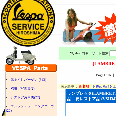
shop内キーワード検索
[LAMBRE
Page Link
｜
気まぐれバーゲン!(813)
表示順序 ：
新着順
｜
お薦め商品を上
VSH 写真集(2)
ランブレッタ(LAMBRET
レストア用車両(22)
品 要レストア品 (VSH342
エンジンチューニングパーツ
(20)