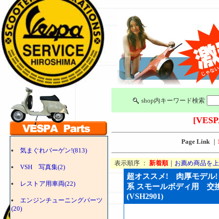
shop内キーワード検索
[VESP
Page Link
｜
気まぐれバーゲン!(813)
表示順序 ：
新着順
｜
お薦め商品を上
VSH 写真集(2)
超オススメ! 肉厚モデル! ベスパ
レストア用車両(22)
系 スモールボディ用 
(VSH2901)
エンジンチューニングパーツ
(20)