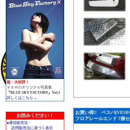
超・大好評！
ＶＳＨのオリジナル写真集
『BLUE SKY FACTORY』Vol.1
詳しくはこちら→
お買い得!! ベスパ(VESPA
お読みください！
フロアレールエンド 7個セット
●通信販売法・
訪問販売法に基づく表示