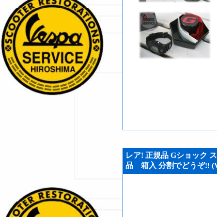
レア! 正規品 Gショック ステ
品 箱入 分割でどうぞ!! (VS