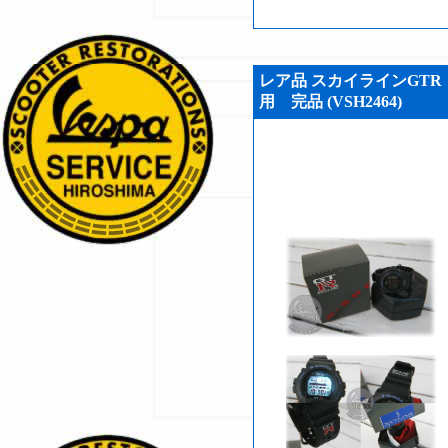
レア品 スカイラインGT
用 完品 (VSH2464)