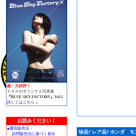
超・大好評！
ＶＳＨのオリジナル写真集
『BLUE SKY FACTORY』Vol.1
詳しくはこちら→
お読みください！
●通信販売法・
珍品? レア品? ホンダ 
訪問販売法に基づく表示