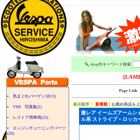
shop内キーワード検索
[LAM
Page Link
気まぐれバーゲン!(813)
表示順序 ：
新着順
｜
お薦め商品を上
VSH 写真集(2)
激レア イームズアームシェ
レストア用車両(22)
ル系 ストライプ + ロッカー
エンジンチューニングパーツ
(20)