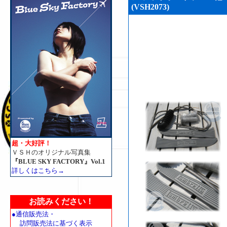
(VSH2073)
超・大好評！
ＶＳＨのオリジナル写真集
『BLUE SKY FACTORY』Vol.1
詳しくはこちら→
お読みください！
●通信販売法・
訪問販売法に基づく表示