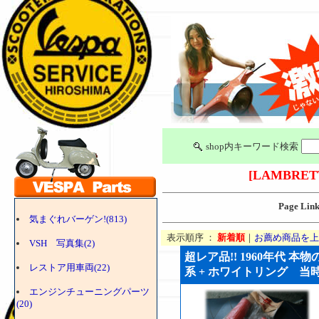
shop内キーワード検索
[LAMBRET
Page Lin
気まぐれバーゲン!(813)
表示順序 ：
新着順
｜
お薦め商品を上
VSH 写真集(2)
超レア品!! 1960年代 
レストア用車両(22)
系 + ホワイトリング 当時の袋
エンジンチューニングパーツ
(20)