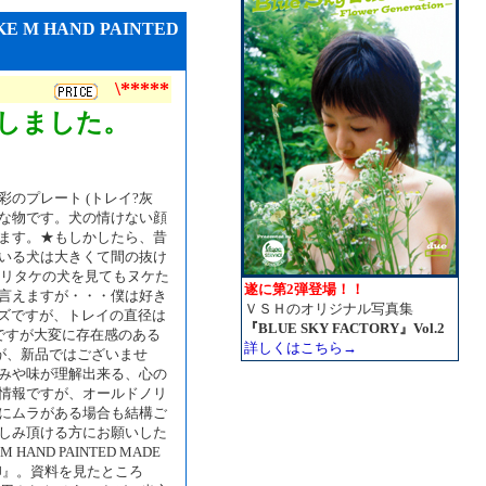
M HAND PAINTED
\*****
しました。
のプレート (トレイ?灰
重な物です。犬の情けない顔
ます。★もしかしたら、昔
いる犬は大きくて間の抜け
ノリタケの犬を見てもヌケた
遂に第2弾登場！！
言えますが・・・僕は好き
ＶＳＨのオリジナル写真集
イズですが、トレイの直径は
『BLUE SKY FACTORY』Vol.2
トですが大変に存在感のある
詳しくはこちら→
が、新品ではございませ
みや味が理解出来る、心の
情報ですが、オールドノリ
にムラがある場合も結構ご
しみ頂ける方にお願いした
AND PAINTED MADE
AN印』。資料を見たところ