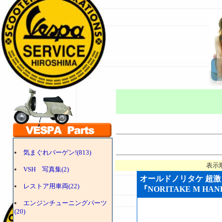
気まぐれバーゲン!(813)
表示
VSH 写真集(2)
オールドノリタケ 超激
レストア用車両(22)
『NORITAKE M HAND
エンジンチューニングパーツ
(20)