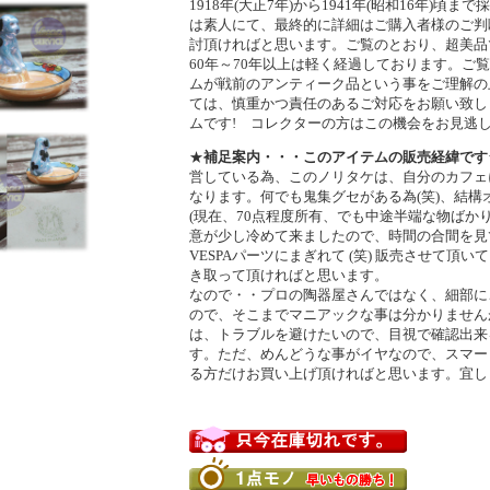
1918年(大正7年)から1941年(昭和16年)頃
は素人にて、最終的に詳細はご購入者様のご判
討頂ければと思います。ご覧のとおり、超美品
60年～70年以上は軽く経過しております。ご
ムが戦前のアンティーク品という事をご理解の
ては、慎重かつ責任のあるご対応をお願い致し
ムです! コレクターの方はこの機会をお見逃し
★
補足案内・・・このアイテムの販売経緯です
営している為、このノリタケは、自分のカフェ
なります。何でも鬼集グセがある為(笑)、結構
(現在、70点程度所有、でも中途半端な物ばか
意が少し冷めて来ましたので、時間の合間を見
VESPAパーツにまぎれて (笑) 販売させて頂
き取って頂ければと思います。
なので・・プロの陶器屋さんではなく、細部に
ので、そこまでマニアックな事は分かりません
は、トラブルを避けたいので、目視で確認出来
す。ただ、めんどうな事がイヤなので、スマー
る方だけお買い上げ頂ければと思います。宜し