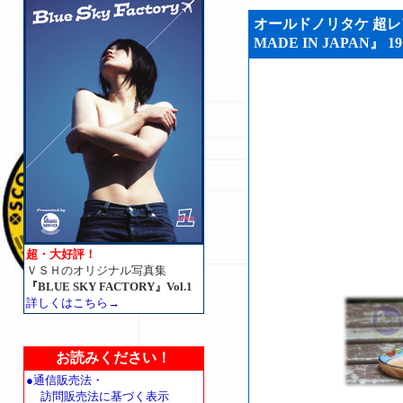
オールドノリタケ 超レア品
MADE IN JAPAN』 19
超・大好評！
ＶＳＨのオリジナル写真集
『BLUE SKY FACTORY』Vol.1
詳しくはこちら→
お読みください！
●通信販売法・
訪問販売法に基づく表示