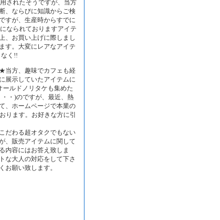
まで採用されたそうですが、当方
断、ならびに知識からご検
ですが、生産時からすでに
覧になられておりますアイテ
上、お買い上げに際しまし
ます。大変にレアなアイテ
なく!!
★当方、趣味でカフェも経
に展示していたアイテムに
オールドノリタケも集めた
り・・)のですが、最近、熱
て、ホームページで本業の
いております。お好きな方に引
こだわる超オタクでもない
が、販売アイテムに関して
る内容にはお答え致しま
トな大人の対応をして下さ
くお願い致します。