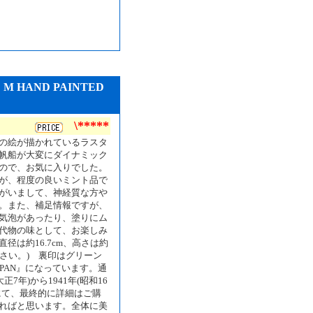
HAND PAINTED
\*****
の絵が描かれているラスタ
帆船が大変にダイナミック
ので、お気に入りでした。
が、程度の良いミント品で
がいまして、神経質な方や
。また、補足情報ですが、
気泡があったり、塗りにム
代物の味として、お楽しみ
は約16.7cm、高さは約
下さい。) 裏印はグリーン
IN JAPAN』になっています。通
正7年)から1941年(昭和16
にて、最終的に詳細はご購
ればと思います。全体に美