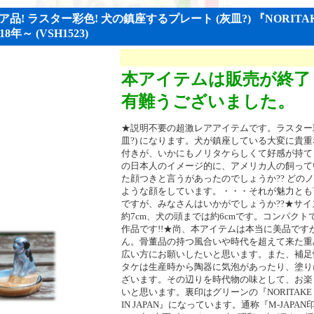
! ラスター彩色! 犬の鎮座するプレート (灰皿?) 『NORITAKE 
18年～ (VSH1523)
本アイテムは販売が終了
有難うございました。
★説明不要の超激レアアイテムです。ラスター彩
皿?) になります。犬が鎮座している大変に貴
付きが、いかにもノリタケらしくて好感が持て
の日本人のイメージ的に、アメリカ人の飼って
た顔つきと言うがあったのでしょうか?? どの
ような顔をしています。・・・それが魅力とも
ですが、みなさんはいかがでしょうか??★サ
約7cm、犬の頭までは約6cmです。コンパク
作品です!!★尚、本アイテムは本当に美品です
ん。骨董品の持つ風合いや時代を超えて来た重
広い方にお願いしたいと思います。また、補足
タケは生産時から陶器に気泡があったり、塗り
ざいます。その辺りを時代物の味として、お楽
いと思います。裏印はグリーンの『NORITAKE M H
IN JAPAN』になっています。通称『M-JAP