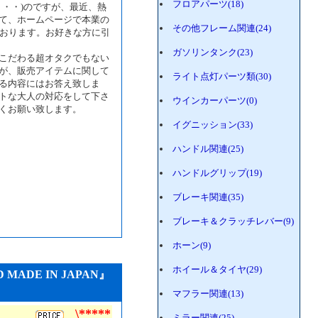
フロアパーツ(18)
り・・)のですが、最近、熱
て、ホームページで本業の
その他フレーム関連(24)
いております。お好きな方に引
ガソリンタンク(23)
こだわる超オタクでもない
が、販売アイテムに関して
ライト点灯パーツ類(30)
る内容にはお答え致しま
トな大人の対応をして下さ
ウインカーパーツ(0)
くお願い致します。
イグニッション(33)
ハンドル関連(25)
ハンドルグリップ(19)
ブレーキ関連(35)
ブレーキ＆クラッチレバー(9)
ホーン(9)
ホイール＆タイヤ(29)
MADE IN JAPAN』
マフラー関連(13)
\*****
ミラー関連(25)