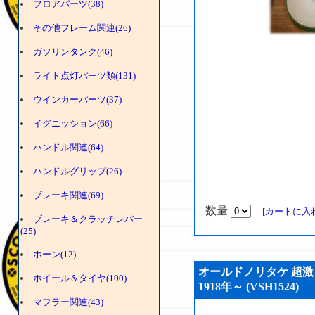
フロアパーツ(38)
その他フレーム関連(26)
ガソリンタンク(46)
ライト点灯パーツ類(131)
ウインカーパーツ(37)
イグニッション(66)
ハンドル関連(64)
ハンドルグリップ(26)
ブレーキ関連(69)
数量
[
カートに入
ブレーキ＆クラッチレバー
(25)
ホーン(12)
オールドノリタケ 超激レア!
ホイール＆タイヤ(100)
1918年～ (VSH1524)
マフラー関連(43)