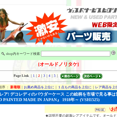
shop内キーワード検索
[オールドノリタケ]
Page Link
｜
1
｜
2
｜
3
｜
4
｜
5
｜
順序 ：
新着順
｜
お薦め商品を上位に
｜
１点もの商品を上位に
｜
レア商品を上
レア! デコレディのパウダーケース この絵柄を市場で見る事は
 PAINTED MADE IN JAPAN』 1918年～ (VSH1525)
\
★説明不要の超激レアアイテムです。オールド