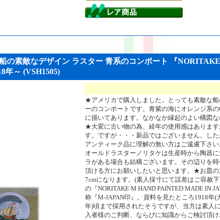
の素敵なデザイン ラスター 青系のコンポート 『NORITAKE M 
8年～ (VSH1505)
★アメリカで購入しました。とっても素敵な船
ーのコンポートです。青紫の海にオレンジ系の
に描いてあります。なかなか縁起のよい構図な
★大変に古い物の為、経年の使用感はあります
す。ですが・・・新品ではございません。した
アンティーク品に理解の無い方はご遠慮下さい
オールドラスターノリタケは生産時から陶器に
ラがある場合も結構ございます。その辺りを時
頂ける方にお願いしたいと思います。★お皿の直径
7cmになります。(素人採寸にて誤差はご容赦
の『NORITAKE M HAND PAINTED MADE 
称『M-JAPAN印』。資料を見たところ1918年(大
年)頃まで採用されたそうですが、当方は素人
入者様のご判断、ならびに知識からご検討頂け