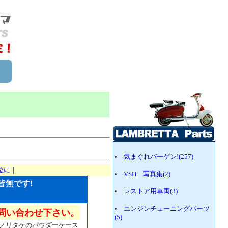
気まぐれバーゲン!(257)
位に
｜
VSH 写真集(2)
皆無です!
レストア用車両(3)
エンジンチューニングパーツ
お問い合わせ下さい。
(5)
ノリタケのパウダーケース