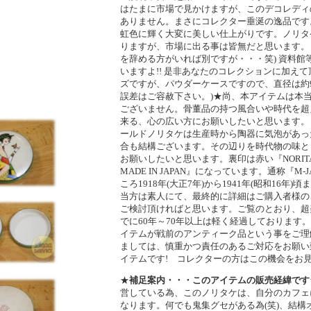
はたまに市場で見かけますが、このデコレディ
ありません。まさにコレクター垂涎の逸品です
虹色に輝く大変に美しい仕上がりです。ノリタ
りますが、市場に出る事は皆無だと思います。 
を辞める方がいれば別ですが・・・笑) 資料館
いますよ!! 是非あなたのコレクションに加え
ズですが、パウダーケースですので、直径は約9.
誤差はご容赦下さい。)★尚、本アイテムは本
ございません。骨董品の持つ風合いや時代を超
来る、心の広い方にお願いしたいと思います。
ールドノリタケは生産時から陶器に気泡があっ
合も結構ございます。その辺りを時代物の味と
お願いしたいと思います。裏印は赤い『NORITAKE 
MADE IN JAPAN』になっています。通称『M
ころ1918年(大正7年)から1941年(昭和16年
当方は素人にて、最終的に詳細はご購入者様の
ご検討頂ければと思います。ご覧のとおり、超
でに60年～70年以上は軽く経過しております
イテムが戦前のアンティーク品という事をご理
ましては、慎重かつ責任のあるご対応をお願い
イテムです! コレクターの方はこの機会をお見
★
補足案内・・・このアイテムの販売経緯です
営している為、このノリタケは、自分のカフェ
なります。何でも鬼集グセがある為(笑)、結構