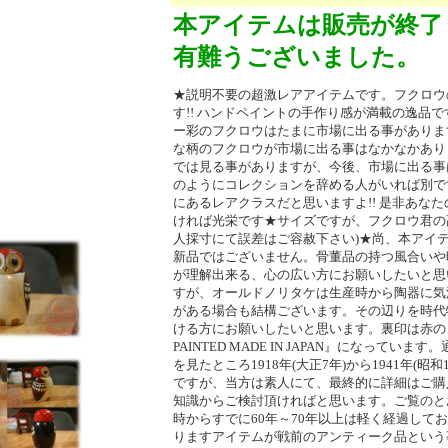
本アイテムは販売が終了
有難うございました。
★説明不要の超激レアアイテムです。フクロウのフ
す!! ハンドペイントの手作り感が満載の逸品
ー彩のフクロウはたまに市場に出る事がありま
な柄のフクロウが市場に出る事はなかなかあり
では見る事がありますが、今後、市場に出る事
のようにコレクションを辞める人がいれば別です
にあるレアクラスだと思いますよ!! 是非あな
ければ光栄です★サイズですが、フクロウ君の高さ
人採寸にて誤差はご容赦下さい)★尚、本アイ
新品ではございません。骨董品の持つ風合いや
が理解出来る、心の広い方にお願いしたいと思
すが、オールドノリタケは生産時から陶器に気
がある場合も結構ございます。その辺りを時代
ける方にお願いしたいと思います。裏印は赤の『NOR
PAINTED MADE IN JAPAN』になっています
を見たところ1918年(大正7年)から1941年(昭
ですが、当方は素人にて、最終的に詳細はご購
知識からご検討頂ければと思います。ご覧のと
時からすでに60年～70年以上は軽く経過して
りますアイテムが戦前のアンティーク品という