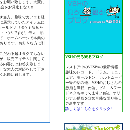
をお願い致します。大変に
会をお見逃しなく!!
★当方、趣味でカフェも経
に展示していたアイテムに
オールドノリタケも集めた
り・・)のですが、最近、熱
て、ホームページで本業の
いております。お好きな方に引
こだわる超オタクでもない
VSHの見ろ観るブログ
が、販売アイテムに関して
る内容にはお答え致しま
レストア中のVESPAの最新情報、
トな大人の対応をして下さ
趣味のレコード、ドラム、ミニチ
くお願い致します。
ュア、モールトン、カルトムービ
ー等の話の他、VSHのおじさんの
愚痴も満載。勿論、ビキニ&ヌー
ドネタもやってますよ(笑)。オリ
ジナル動画を含め可能な限り毎日
更新中です
詳しくはこちらをクリック!