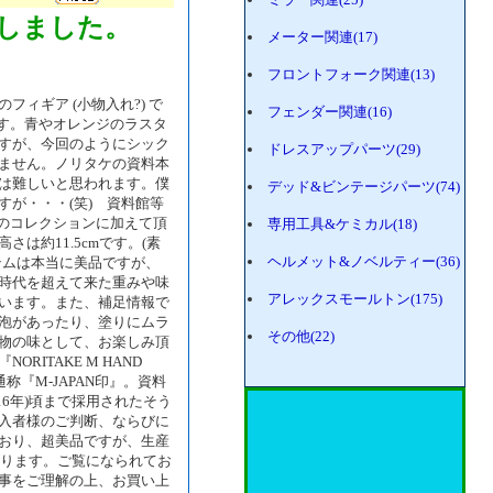
しました。
メーター関連(17)
フロントフォーク関連(13)
ィギア (小物入れ?) で
フェンダー関連(16)
です。青やオレンジのラスタ
すが、今回のようにシック
ドレスアップパーツ(29)
ません。ノリタケの資料本
は難しいと思われます。僕
デッド&ビンテージパーツ(74)
が・・・(笑) 資料館等
たのコレクションに加えて頂
専用工具&ケミカル(18)
は約11.5cmです。(素
ヘルメット&ノベルティー(36)
テムは本当に美品ですが、
時代を超えて来た重みや味
アレックスモールトン(175)
います。また、補足情報で
泡があったり、塗りにムラ
その他(22)
物の味として、お楽しみ頂
ITAKE M HAND
。通称『M-JAPAN印』。資料
和16年)頃まで採用されたそう
入者様のご判断、ならびに
おり、超美品ですが、生産
おります。ご覧になられてお
事をご理解の上、お買い上