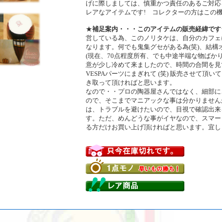
げに際しましては、慎重かつ責任のあるご対応
レアなアイテムです! コレクターの方はこの機
★
補足案内・・・このアイテムの販売経緯です
営している為、このノリタケは、自分のカフェ
なります。何でも鬼集グセがある為(笑)、結構
(現在、70点程度所有、でも中途半端な物ばか
意が少し冷めて来ましたので、時間の合間を見
VESPAパーツにまぎれて (笑) 販売させて頂
き取って頂ければと思います。
なので・・プロの陶器屋さんではなく、細部に
ので、そこまでマニアックな事は分かりません
は、トラブルを避けたいので、目視で確認出来
す。ただ、めんどうな事がイヤなので、スマー
る方だけお買い上げ頂ければと思います。宜し