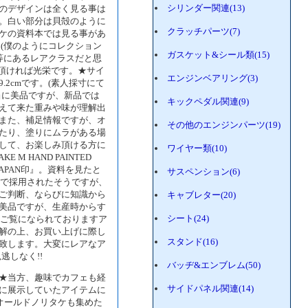
シリンダー関連(13)
のデザインは全く見る事は
。白い部分は貝殻のように
クラッチパーツ(7)
ケの資料本では見る事があ
(僕のようにコレクション
ガスケット&シール類(15)
等にあるレアクラスだと思
て頂ければ光栄です。★サイ
エンジンベアリング(3)
2cmです。(素人採寸にて
当に美品ですが、新品では
キックペダル関連(9)
えて来た重みや味が理解出
また、補足情報ですが、オ
その他のエンジンパーツ(19)
たり、塗りにムラがある場
して、お楽しみ頂ける方に
ワイヤー類(10)
M HAND PAINTED
-JAPAN印』。資料を見たと
サスペンション(6)
)頃まで採用されたそうですが、
ご判断、ならびに知識から
キャブレター(20)
美品ですが、生産時からす
シート(24)
。ご覧になられておりますア
解の上、お買い上げに際し
スタンド(16)
致します。大変にレアなア
逃しなく!!
バッヂ&エンブレム(50)
★当方、趣味でカフェも経
サイドパネル関連(14)
に展示していたアイテムに
オールドノリタケも集めた