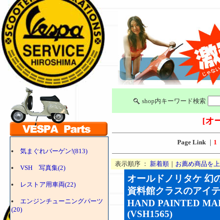
shop内キーワード検索
[オ
Page Link
｜
1
気まぐれバーゲン!(813)
表示順序 ：
新着順
｜
お薦め商品を上
VSH 写真集(2)
オールドノリタケ 幻の
レストア用車両(22)
資料館クラスのアイテムで
エンジンチューニングパーツ
HAND PAINTED MA
(20)
(VSH1565)