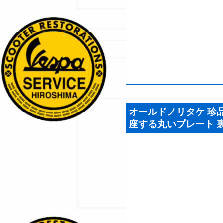
オールドノリタケ 珍品
座する丸いプレート 裏印マ