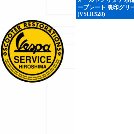
オールドノリタケ 珍品
ープレート 裏印グリー
(VSH1528)