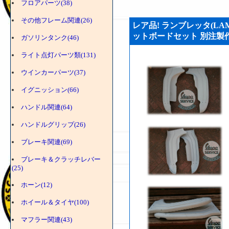
フロアパーツ(38)
その他フレーム関連(26)
レア品! ランブレッタ(LAM
ットボードセット 別注製作品! 
ガソリンタンク(46)
ライト点灯パーツ類(131)
ウインカーパーツ(37)
イグニッション(66)
ハンドル関連(64)
ハンドルグリップ(26)
ブレーキ関連(69)
ブレーキ＆クラッチレバー
(25)
ホーン(12)
ホイール＆タイヤ(100)
マフラー関連(43)