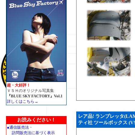
超・大好評！
ＶＳＨのオリジナル写真集
『BLUE SKY FACTORY』Vol.1
詳しくはこちら→
レア品! ランブレッタ(LAM
お読みください！
ティ社 ツールボックス (VSH
●通信販売法・
訪問販売法に基づく表示