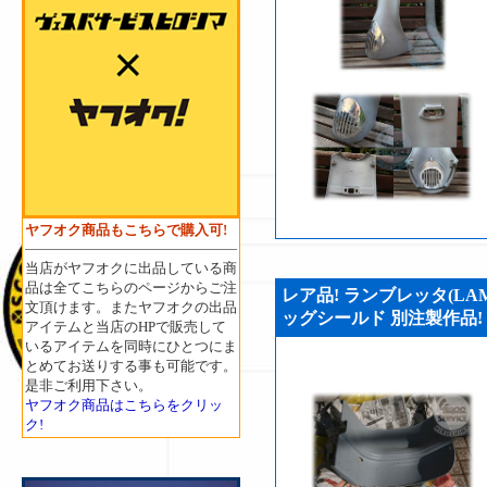
ヤフオク商品もこちらで購入可!
当店がヤフオクに出品している商
品は全てこちらのページからご注
レア品! ランブレッタ(LAM
文頂けます。またヤフオクの出品
ッグシールド 別注製作品! (V
アイテムと当店のHPで販売して
いるアイテムを同時にひとつにま
とめてお送りする事も可能です。
是非ご利用下さい。
ヤフオク商品はこちらをクリッ
ク!