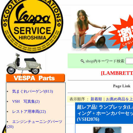
shop内キーワード検索
[LAMBRETT
Page Link
気まぐれバーゲン!(813)
表示順序 ：
新着順
｜
お薦め商品を上
VSH 写真集(2)
超レア品! ランブレッタ(LA
レストア用車両(22)
ィング + ホーンカバーセッ
(VSH2076)
エンジンチューニングパーツ
(20)